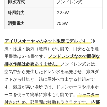
排水方式
ノンドレン式
冷風能力
2.3kW
消費電力
755W
アイリスオーヤマのネット限定モデル
です。
冷
風・除湿・換気（送風）が可能で、目安となる適
用畳数は5～8畳です。
ノンドレン式なので面倒な
排水作業は必要ありません。
ノンドレン式とは、
空気中から発生したドレン水を蒸発させ、排気ダ
クトから排気と一緒に屋外へ放出する仕組みで
す。湿度が高い場所では、ドレンホースや排水ホ
ースを使って簡単に排水も可能です。
キャスター
付きのため、部屋間の移動もラクラクです。
内部