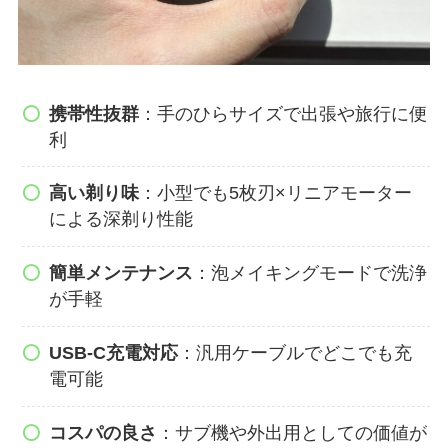
携帯性抜群
：手のひらサイズで出張や旅行に便
利
高い剃り味
：小型でも5枚刃×リニアモーター
による深剃り性能
簡単メンテナンス
：泡メイキングモードで洗浄
が手軽
USB-C充電対応
：汎用ケーブルでどこでも充
電可能
コスパの良さ
：サブ機や外出用としての価値が