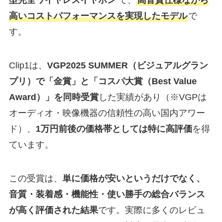
型完全ワイヤレスイヤホン
で、
高音質仕様ながら
高いコストパフォーマンスを実現したモデル
で
す。
Clip1は、
VGP2025 SUMMER（ビジュアルグラン
プリ）で「金賞」と「コスパ大賞（Best Value
Award）」を同時受賞
した実績があり（※VGPは
オーディオ・映像機器の信頼性の高い国内アワー
ド）、
1万円前後の価格帯としては特に高評価
を得
ています。
この受賞は、
単に価格が安いというだけでなく、
音質・装着感・機能性・使い勝手の総合バランス
が高く評価された結果
です。実際に多くのレビュ