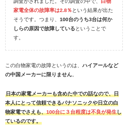
調査がされました。その調査の中で、
白物
家電全体の故障率は2.8％
という結果が出た
そうです。つまり、
100台のうち3台は何か
しらの原因で故障している
ということで
す。
この白物家電の故障というのは、
ハイアールなど
の中国メーカーに限りません
。
日本の家電メーカーも含めた中での話なので、日
本人にとって信頼できるパナソニックや日立の白
物家電でさえも、
100台に３台程度は不良が発生
し
ているのです。