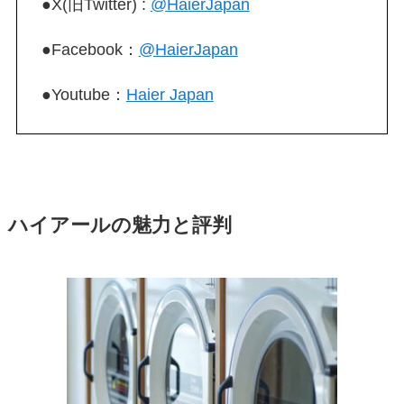
●X(旧Twitter) :
@HaierJapan
●Facebook：
@HaierJapan
●Youtube：
Haier Japan
ハイアールの魅力と評判